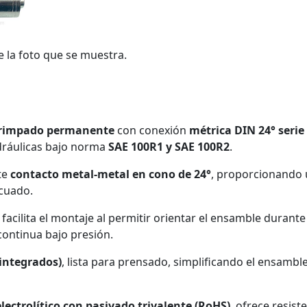
e la foto que se muestra.
 crimpado permanente
con conexión
métrica DIN 24° serie
dráulicas bajo norma
SAE 100R1 y SAE 100R2
.
te
contacto metal-metal en cono de 24°
, proporcionando 
ecuado.
facilita el montaje al permitir orientar el ensamble durante
ontinua bajo presión.
 integrados)
, lista para prensado, simplificando el ensamb
lectrolítico con pasivado trivalente (RoHS)
, ofrece resis