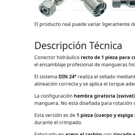
El producto real puede variar ligeramente d
Descripción Técnica
Conector hidráulico
recto de 1 pieza para
el ensamblaje profesional de mangueras hi
El sistema
DIN 24°
realiza el sellado median
alineación correcta y se aplica el torque ad
La configuración
hembra giratoria (swivel)
manguera. No está diseñada para rotación c
Esta versión es de
1 pieza (cuerpo y espiga
durante el crimpado.
Fabricado en
acero al carbón
con
zincado e