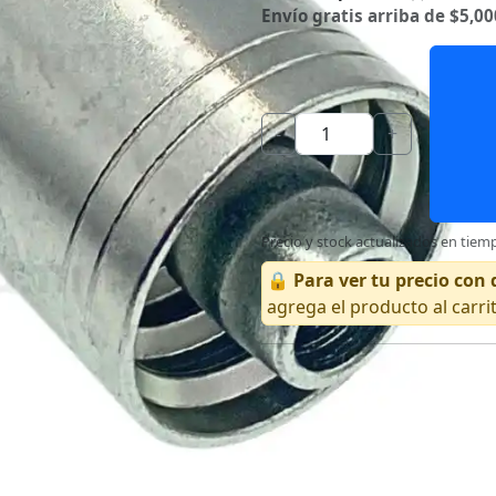
Envío gratis arriba de $5,00
-
+
Precio y stock actualizados en tiemp
🔒
Para ver tu precio co
agrega el producto al carri