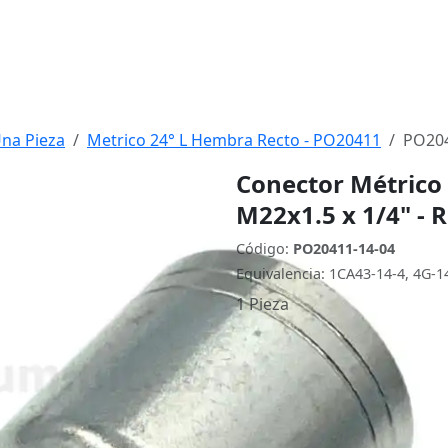
Una Pieza
Metrico 24° L Hembra Recto - PO20411
PO204
Conector Métrico
M22x1.5 x 1/4" - 
Código:
PO20411-14-04
Equivalencia: 1CA43-14-4, 4G-
1 Pieza