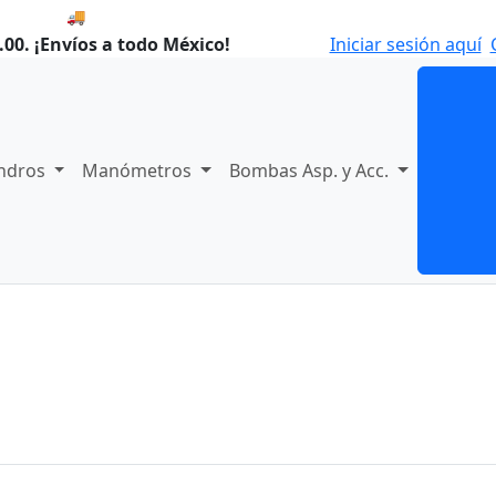
🚚 Envío el Lunes, 10 de agosto si compras hoy.
00. ¡Envíos a todo México!
Iniciar sesión aquí
indros
Manómetros
Bombas Asp. y Acc.