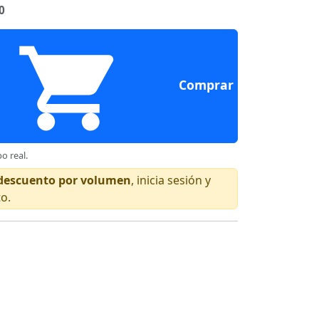
0
Comprar
o real.
n descuento por volumen
, inicia sesión y
to.