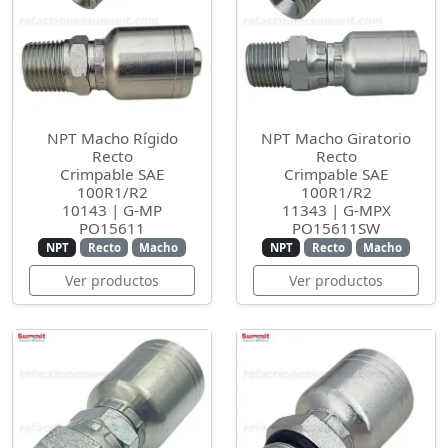
NPT Macho Rígido
NPT Macho Giratorio
Recto
Recto
Crimpable SAE
Crimpable SAE
100R1/R2
100R1/R2
10143 | G-MP
11343 | G-MPX
PO15611
PO15611SW
NPT
Recto
Macho
NPT
Recto
Macho
Ver productos
Ver productos