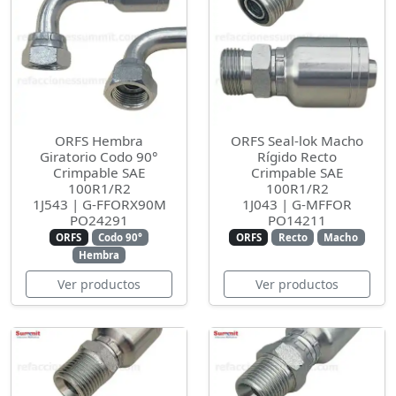
ORFS Hembra
ORFS Seal-lok Macho
Giratorio Codo 90°
Rígido Recto
Crimpable SAE
Crimpable SAE
100R1/R2
100R1/R2
1J543 | G-FFORX90M
1J043 | G-MFFOR
PO24291
PO14211
ORFS
Codo 90°
ORFS
Recto
Macho
Hembra
Ver productos
Ver productos