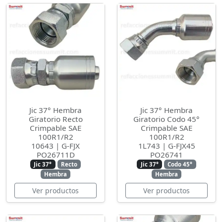
Jic 37° Hembra
Jic 37° Hembra
Giratorio Recto
Giratorio Codo 45°
Crimpable SAE
Crimpable SAE
100R1/R2
100R1/R2
10643 | G-FJX
1L743 | G-FJX45
PO26711D
PO26741
Jic 37°
Recto
Jic 37°
Codo 45°
Hembra
Hembra
Ver productos
Ver productos