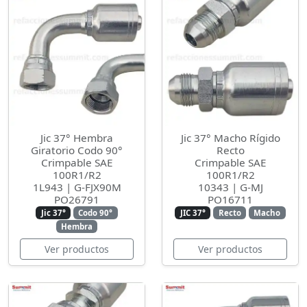
Jic 37° Hembra
Jic 37° Macho Rígido
Giratorio Codo 90°
Recto
Crimpable SAE
Crimpable SAE
100R1/R2
100R1/R2
1L943 | G-FJX90M
10343 | G-MJ
PO26791
PO16711
Jic 37°
Codo 90°
JIC 37°
Recto
Macho
Hembra
Ver productos
Ver productos