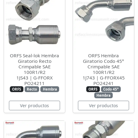
ORFS Seal-lok Hembra
ORFS Hembra
Giratorio Recto
Giratorio Codo 45°
Crimpable SAE
Crimpable SAE
100R1/R2
100R1/R2
1JS43 | G-FFORX
1J743 | G-FFORX45
PO24211
PO24241
ORFS
Recto
Hembra
ORFS
Codo 45°
Hembra
Ver productos
Ver productos