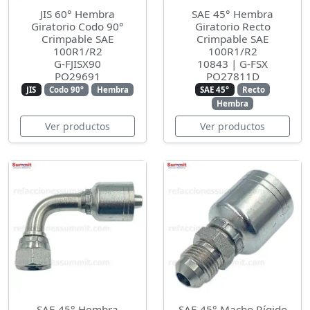
JIS 60° Hembra
SAE 45° Hembra
Giratorio Codo 90°
Giratorio Recto
Crimpable SAE
Crimpable SAE
100R1/R2
100R1/R2
G-FJISX90
10843 | G-FSX
PO29691
PO27811D
JIS
Codo 90°
Hembra
SAE 45°
Recto
Hembra
Ver productos
Ver productos
SAE 45° Hembra
SAE 45° Macho Rígido