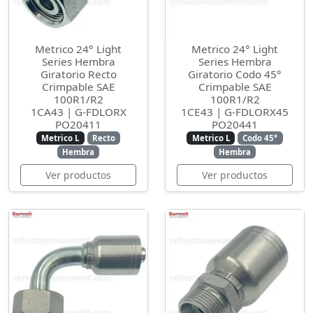
Metrico 24° Light
Metrico 24° Light
Series Hembra
Series Hembra
Giratorio Recto
Giratorio Codo 45°
Crimpable SAE
Crimpable SAE
100R1/R2
100R1/R2
1CA43 | G-FDLORX
1CE43 | G-FDLORX45
PO20411
PO20441
Metrico L
Recto
Metrico L
Codo 45°
Hembra
Hembra
Ver productos
Ver productos