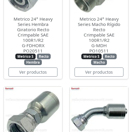
Metrico 24° Heavy
Metrico 24° Heavy
Series Hembra
Series Macho Rígido
Giratorio Recto
Recto
Crimpable SAE
Crimpable SAE
100R1/R2
100R1/R2
G-FDHORX
G-MDH
PO20511
PO10511
Metrico S
Recto
Metrico S
Recto
Hembra
Macho
Ver productos
Ver productos