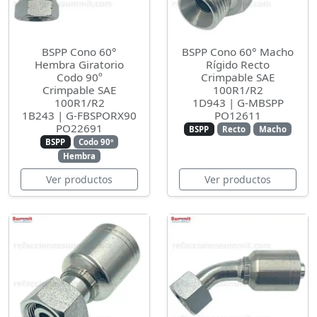
BSPP Cono 60°
BSPP Cono 60° Macho
Hembra Giratorio
Rígido Recto
Codo 90º
Crimpable SAE
Crimpable SAE
100R1/R2
100R1/R2
1D943 | G-MBSPP
1B243 | G-FBSPORX90
PO12611
PO22691
BSPP
Recto
Macho
BSPP
Codo 90º
Hembra
Ver productos
Ver productos