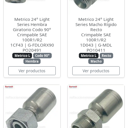
Metrico 24° Light
Metrico 24° Light
Series Hembra
Series Macho Rígido
Giratorio Codo 90°
Recto
Crimpable SAE
Crimpable SAE
100R1/R2
100R1/R2
1CF43 | G-FDLORX90
1D043 | G-MDL
PO20491
PO10411
Metrico L
Codo 90°
Metrico L
Recto
Hembra
Macho
Ver productos
Ver productos