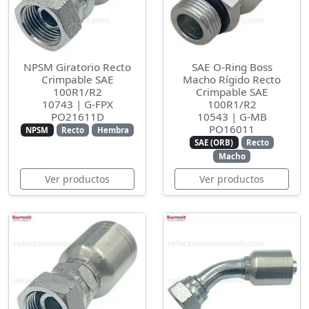
NPSM Giratorio Recto
SAE O-Ring Boss
Crimpable SAE
Macho Rígido Recto
100R1/R2
Crimpable SAE
10743 | G-FPX
100R1/R2
PO21611D
10543 | G-MB
PO16011
NPSM
Recto
Hembra
SAE (ORB)
Recto
Macho
Ver productos
Ver productos