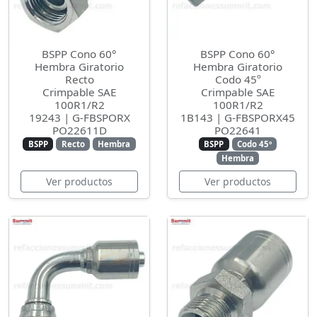
BSPP Cono 60°
BSPP Cono 60°
Hembra Giratorio
Hembra Giratorio
Recto
Codo 45º
Crimpable SAE
Crimpable SAE
100R1/R2
100R1/R2
19243 | G-FBSPORX
1B143 | G-FBSPORX45
PO22611D
PO22641
BSPP
Recto
Hembra
BSPP
Codo 45º
Hembra
Ver productos
Ver productos