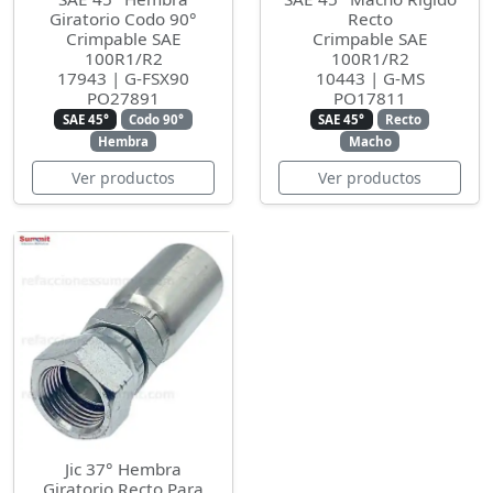
Giratorio Codo 90°
Recto
Crimpable SAE
Crimpable SAE
100R1/R2
100R1/R2
17943 | G-FSX90
10443 | G-MS
PO27891
PO17811
SAE 45°
Codo 90°
SAE 45°
Recto
Hembra
Macho
Ver productos
Ver productos
Jic 37° Hembra
Giratorio Recto Para