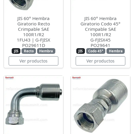
JIS 60° Hembra
JIS 60° Hembra
Giratorio Recto
Giratorio Codo 45°
Crimpable SAE
Crimpable SAE
100R1/R2
100R1/R2
1FU43 | G-FJISX
G-FJISX45
PO29611D
PO29641
JIS
Recto
Hembra
JIS
Codo 45°
Hembra
Ver productos
Ver productos