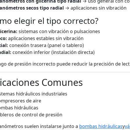
nómetros con glicerina tipo radial
→ uso general con con
nómetros secos tipo radial
→ aplicaciones sin vibración
mo elegir el tipo correcto?
icerina:
sistemas con vibración o pulsaciones
co:
aplicaciones estables sin vibración
ial:
conexión trasera (panel o tablero)
dial:
conexión inferior (instalación directa)
go de presión incorrecto puede reducir la precisión de lectu
licaciones Comunes
stemas hidráulicos industriales
mpresores de aire
mbas hidráulicas
bleros de control de presión
nómetros suelen instalarse junto a
bombas hidráulicas
y
vá