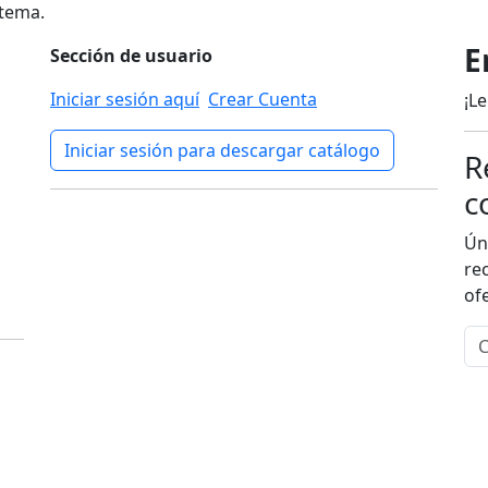
stema.
E
Sección de usuario
Iniciar sesión aquí
Crear Cuenta
¡L
Iniciar sesión para descargar catálogo
R
c
Ún
rec
of