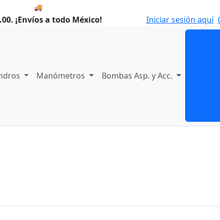
🚚 Compra antes de las 8:00 y enviamos hoy.
00. ¡Envíos a todo México!
Iniciar sesión aquí
indros
Manómetros
Bombas Asp. y Acc.