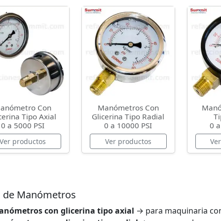
anómetro Con
Manómetros Con
Manó
cerina Tipo Axial
Glicerina Tipo Radial
Ti
0 a 5000 PSI
0 a 10000 PSI
0 a
Ver productos
Ver productos
Ve
s de Manómetros
nómetros con glicerina tipo axial
→ para maquinaria con 