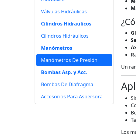
Ma
Ma
Válvulas Hidráulicas
¿Có
Cilindros Hidraulicos
Gl
Cilindros Hidráulicos
Se
Ax
Manómetros
Ra
Manómetros De Presión
Un ran
Bombas Asp. y Acc.
Ap
Bombas De Diafragma
Accesorios Para Aspersora
Si
Co
Bo
Ta
Los ma