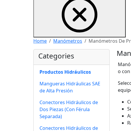
Home
Manómetros
Manómetros De Pr
Manó
Categories
Manóm
o con 
Productos Hidráulicos
Selec
Mangueras Hidráulicas SAE
equip
de Alta Presión
C
Conectores Hidráulicos de
S
Dos Piezas (Con Férula
A
Separada)
R
Conectores Hidráulicos de