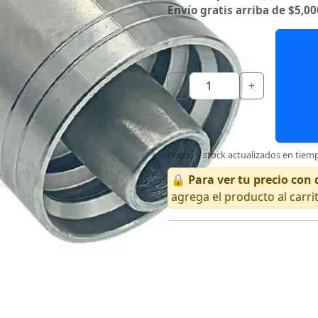
Envío gratis arriba de $5,00
-
+
Precio y stock actualizados en tiemp
🔒
Para ver tu precio co
agrega el producto al carri