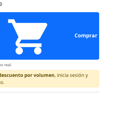
0
Comprar
o real.
n descuento por volumen
, inicia sesión y
to.