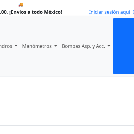
🚚 Envío el Lunes, 10 de agosto si compras hoy.
00. ¡Envíos a todo México!
Iniciar sesión aquí
indros
Manómetros
Bombas Asp. y Acc.