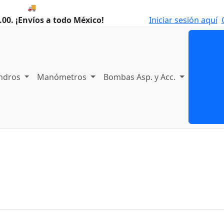
🚚 Envío el Viernes, 07 de agosto si compras hoy.
00. ¡Envíos a todo México!
Iniciar sesión aquí
indros
Manómetros
Bombas Asp. y Acc.