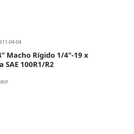
611-04-04
" Macho Rígido 1/4"-19 x
eza SAE 100R1/R2
MBSP