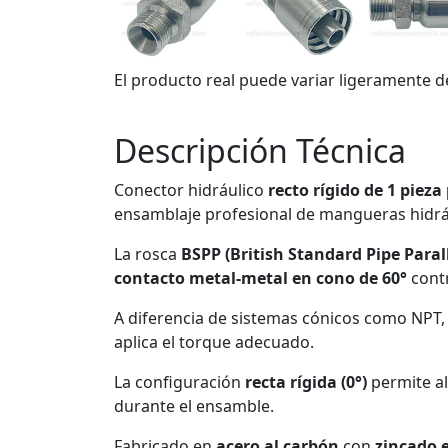
El producto real puede variar ligeramente d
Descripción Técnica
Conector hidráulico
recto rígido de 1 pie
ensamblaje profesional de mangueras hidr
La rosca
BSPP (British Standard Pipe Parall
contacto metal-metal en cono de 60°
contr
A diferencia de sistemas cónicos como NPT, 
aplica el torque adecuado.
La configuración
recta rígida (0°)
permite ali
durante el ensamble.
Fabricado en
acero al carbón
con
zincado e