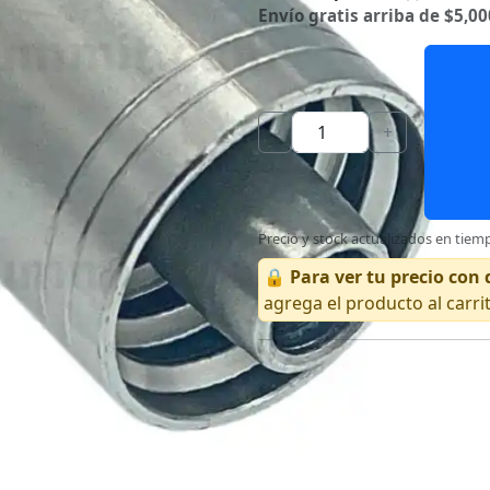
Envío gratis arriba de $5,00
-
+
Precio y stock actualizados en tiemp
🔒
Para ver tu precio co
agrega el producto al carri