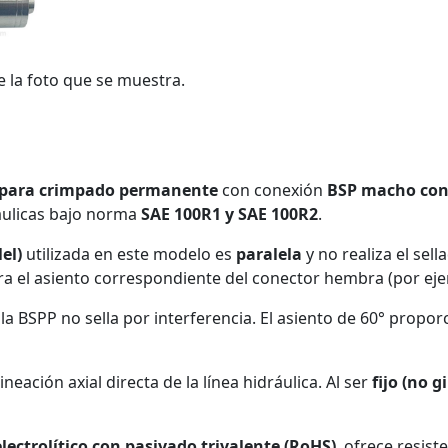
e la foto que se muestra.
za para crimpado permanente
con conexión
BSP macho con 
áulicas bajo norma
SAE 100R1 y SAE 100R2
.
el)
utilizada en este modelo es
paralela
y no realiza el sel
a el asiento correspondiente del conector hembra (por eje
la BSPP no sella por interferencia. El asiento de 60° propo
neación axial directa de la línea hidráulica. Al ser
fijo (no g
lectrolítico con pasivado trivalente (RoHS)
, ofrece resis