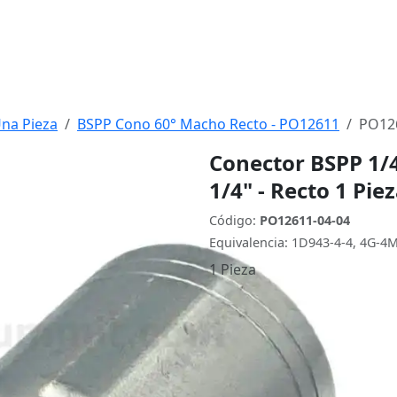
Una Pieza
BSPP Cono 60° Macho Recto - PO12611
PO12
Conector BSPP 1/4
1/4" - Recto 1 Pi
Código:
PO12611-04-04
Equivalencia: 1D943-4-4, 4G-4
1 Pieza