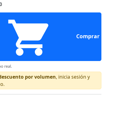
0
Comprar
o real.
n descuento por volumen
, inicia sesión y
to.