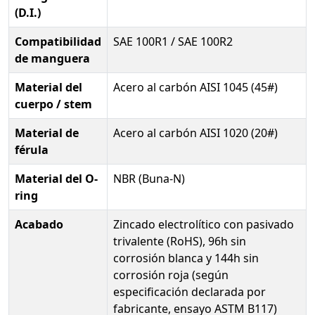
(D.I.)
Compatibilidad
SAE 100R1 / SAE 100R2
de manguera
Material del
Acero al carbón AISI 1045 (45#)
cuerpo / stem
Material de
Acero al carbón AISI 1020 (20#)
férula
Material del O-
NBR (Buna-N)
ring
Acabado
Zincado electrolítico con pasivado
trivalente (RoHS), 96h sin
corrosión blanca y 144h sin
corrosión roja (según
especificación declarada por
fabricante, ensayo ASTM B117)