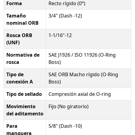
Forma
Recto rígido (0°)
Tamaño
3/4" (Dash -12)
nominal ORB
Rosca ORB
1-1/16"-12
(UNF)
Normativa de
SAE J1926 / ISO 11926 (O-Ring
rosca
Boss)
Tipo de
SAE ORB Macho rígido (O-Ring
conexión A
Boss)
Tipo de sellado
Compresión axial de O-ring
Movimiento
Fijo (No giratorio)
del aditamento
Para
5/8" (Dash -10)
manguera