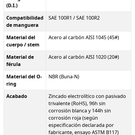
(D.I.)
Compatibilidad
SAE 100R1 / SAE 100R2
de manguera
Material del
Acero al carbón AISI 1045 (45#)
cuerpo / stem
Material de
Acero al carbón AISI 1020 (20#)
férula
Material del O-
NBR (Buna-N)
ring
Acabado
Zincado electrolítico con pasivado
trivalente (RoHS), 96h sin
corrosión blanca y 144h sin
corrosión roja (según
especificación declarada por
fabricante, ensayo ASTM B117)