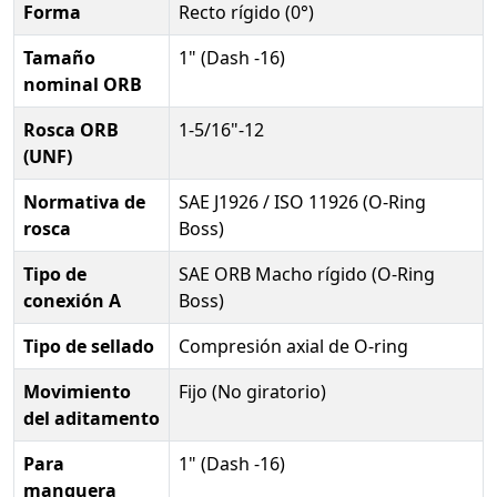
Forma
Recto rígido (0°)
Tamaño
1" (Dash -16)
nominal ORB
Rosca ORB
1-5/16"-12
(UNF)
Normativa de
SAE J1926 / ISO 11926 (O-Ring
rosca
Boss)
Tipo de
SAE ORB Macho rígido (O-Ring
conexión A
Boss)
Tipo de sellado
Compresión axial de O-ring
Movimiento
Fijo (No giratorio)
del aditamento
Para
1" (Dash -16)
manguera