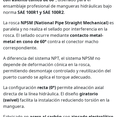
ensamblaje profesional de mangueras hidráulicas bajo
norma
SAE 100R1 y SAE 100R2
.
La rosca
NPSM (National Pipe Straight Mechanical)
es
paralela y no realiza el sellado por interferencia en la
rosca. El sellado ocurre mediante
contacto metal-
metal en cono de 60°
contra el conector macho
correspondiente.
A diferencia del sistema NPT, el sistema NPSM no
depende de deformación cónica en la rosca,
permitiendo desmontaje controlado y reutilización del
puerto cuando se aplica el torque adecuado.
La configuración
recta (0°)
permite alineación axial
directa de la línea hidráulica. El diseño
giratorio
(swivel)
facilita la instalación reduciendo torsión en la
manguera.
Fabricado en
acero al carbón
con
zincado electrolítico