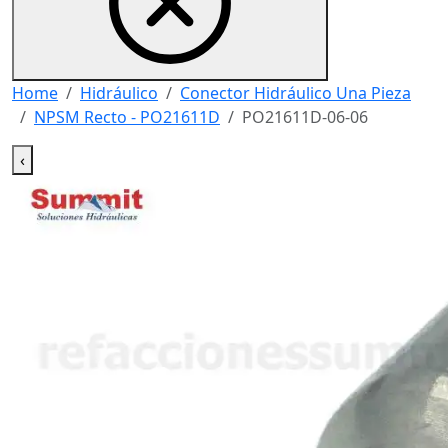
Home
Hidráulico
Conector Hidráulico Una Pieza
NPSM Recto - PO21611D
PO21611D-06-06
‹