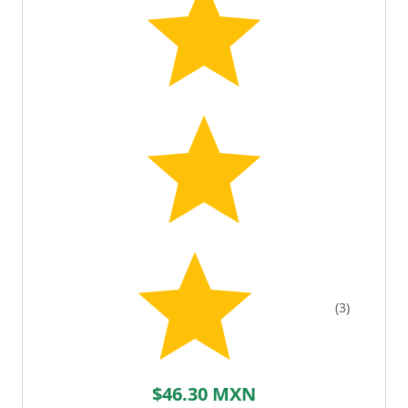
(3)
$46.30 MXN