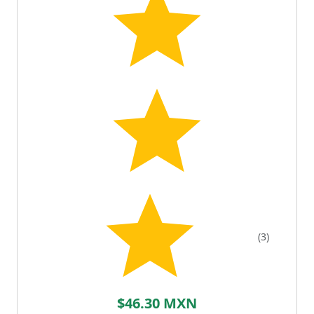
(3)
$46.30 MXN