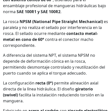
ensamblaje profesional de mangueras hidráulicas bajo
norma
SAE 100R1 y SAE 100R2
.
La rosca
NPSM (National Pipe Straight Mechanical)
es
paralela y no realiza el sellado por interferencia en la
rosca. El sellado ocurre mediante
contacto metal-
metal en cono de 60°
contra el conector macho
correspondiente.
A diferencia del sistema NPT, el sistema NPSM no
depende de deformación cónica en la rosca,
permitiendo desmontaje controlado y reutilización del
puerto cuando se aplica el torque adecuado.
La configuración
recta (0°)
permite alineación axial
directa de la línea hidráulica. El diseño
giratorio
(swivel)
facilita la instalación reduciendo torsión en la
manguera.
Fabricado en
acero al carbón
con
zincado electrolítico