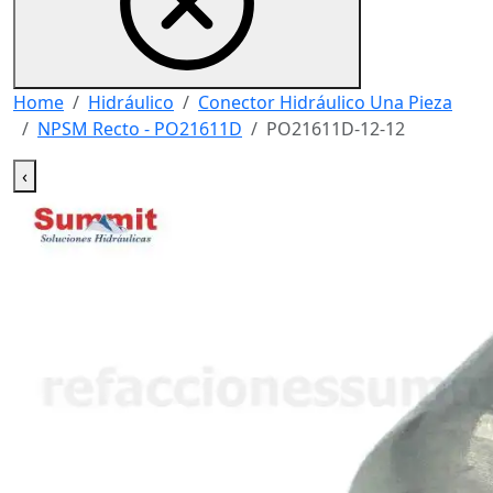
Home
Hidráulico
Conector Hidráulico Una Pieza
NPSM Recto - PO21611D
PO21611D-12-12
‹