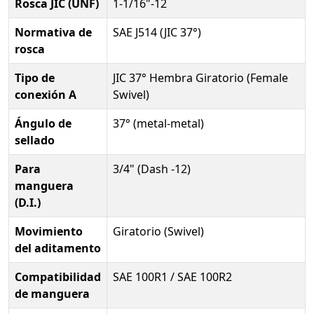
Rosca JIC (UNF)
1-1/16"-12
Normativa de
SAE J514 (JIC 37°)
rosca
Tipo de
JIC 37° Hembra Giratorio (Female
conexión A
Swivel)
Ángulo de
37° (metal-metal)
sellado
Para
3/4" (Dash -12)
manguera
(D.I.)
Movimiento
Giratorio (Swivel)
del aditamento
Compatibilidad
SAE 100R1 / SAE 100R2
de manguera