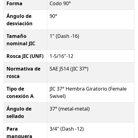
Forma
Codo 90°
Ángulo de
90°
desviación
Tamaño
1" (Dash -16)
nominal JIC
Rosca JIC (UNF)
1-5/16"-12
Normativa de
SAE J514 (JIC 37°)
rosca
Tipo de
JIC 37° Hembra Giratorio (Female
conexión A
Swivel)
Ángulo de
37° (metal-metal)
sellado
Para
3/4" (Dash -12)
manguera