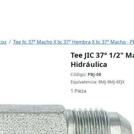
cos
Tee Jic 37° Macho X Jic 37° Hembra X Jic 37° Macho - P
Tee JIC 37° 1/2"
Hidráulica
Código:
PBJ-08
Equivalencia: 8MJ-8MJ-8FJX
1 Pieza