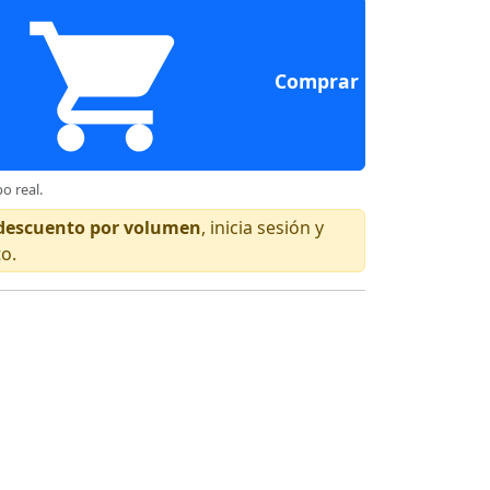
Comprar
o real.
n descuento por volumen
, inicia sesión y
to.