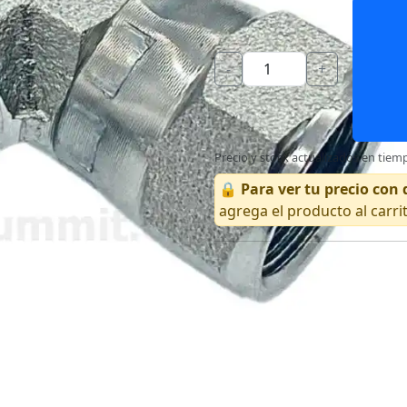
-
+
Precio y stock actualizados en tiemp
🔒
Para ver tu precio co
agrega el producto al carri