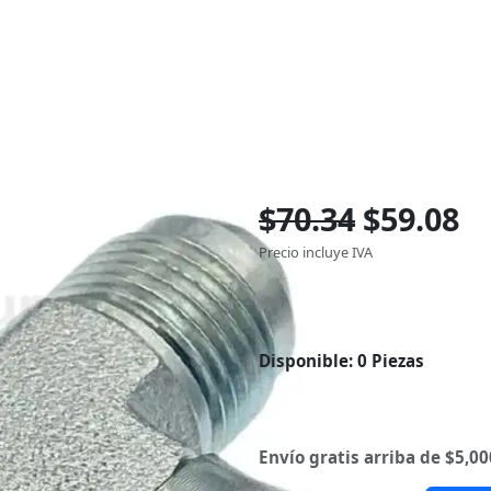
$70.34
$59.08
Precio incluye IVA
Disponible:
0 Piezas
Envío gratis arriba de $5,00