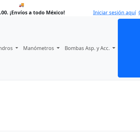
🚚 Envío el Lunes, 10 de agosto si compras hoy.
00. ¡Envíos a todo México!
Iniciar sesión aquí
indros
Manómetros
Bombas Asp. y Acc.