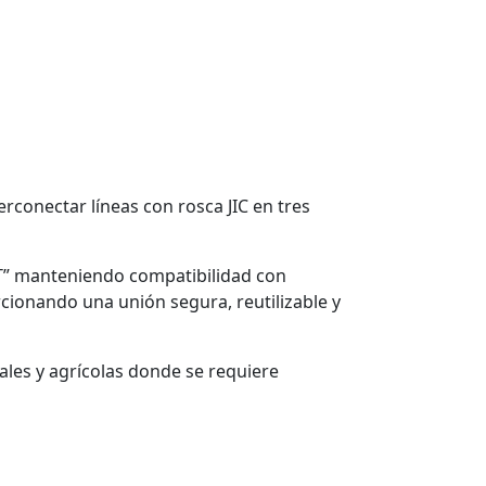
erconectar líneas con rosca JIC en tres
“T” manteniendo compatibilidad con
rcionando una unión segura, reutilizable y
riales y agrícolas donde se requiere