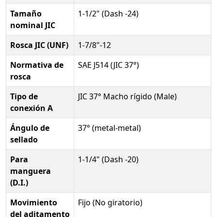
Tamaño
1-1/2" (Dash -24)
nominal JIC
Rosca JIC (UNF)
1-7/8"-12
Normativa de
SAE J514 (JIC 37°)
rosca
Tipo de
JIC 37° Macho rígido (Male)
conexión A
Ángulo de
37° (metal-metal)
sellado
Para
1-1/4" (Dash -20)
manguera
(D.I.)
Movimiento
Fijo (No giratorio)
del aditamento