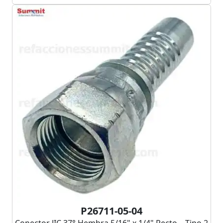
P26711-05-04
Conector JIC 37° Hembra 5/16" x 1/4" Recto – Tipo 2