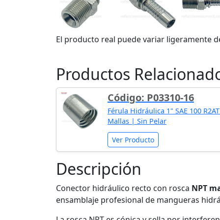
El producto real puede variar ligeramente d
Productos Relacionad
Código: P03310-16
Férula Hidráulica 1" SAE 100 R2A
Mallas | Sin Pelar
Ver Producto
Descripción
Conector hidráulico recto con rosca
NPT ma
ensamblaje profesional de mangueras hidráu
La rosca NPT es cónica y sella por interfer