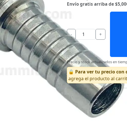
Envío gratis arriba de $5,00
-
+
Precio y stock actualizados en tiemp
🔒
Para ver tu precio co
agrega el producto al carri