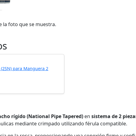
e la foto que se muestra.
os
T (2SN) para Manguera 2
cho rígido (National Pipe Tapered)
en
sistema de 2 piezas
licas mediante crimpado utilizando férula compatible.
encia en la rosca, proporcionando una conexión firme y confi