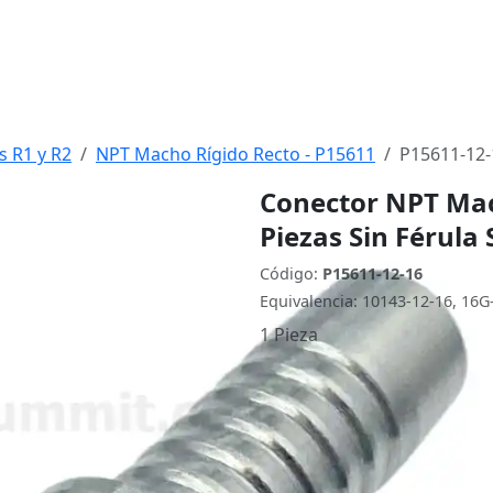
s R1 y R2
NPT Macho Rígido Recto - P15611
P15611-12-
Conector NPT Mach
Piezas Sin Férula
Código:
P15611-12-16
Equivalencia: 10143-12-16, 16
1 Pieza