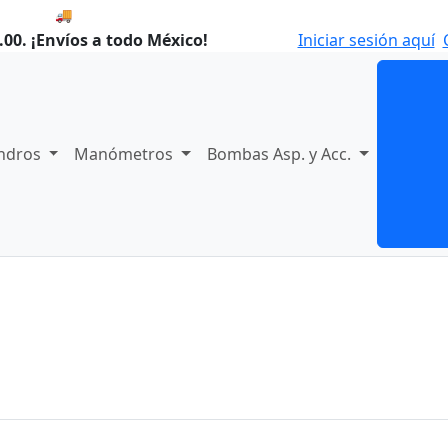
🚚 Envío el Viernes, 07 de agosto si compras hoy.
00. ¡Envíos a todo México!
Iniciar sesión aquí
indros
Manómetros
Bombas Asp. y Acc.