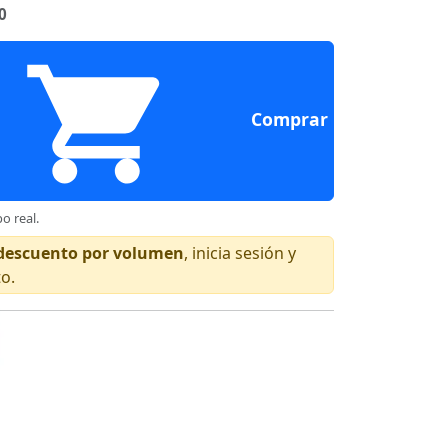
0
Comprar
o real.
n descuento por volumen
, inicia sesión y
to.