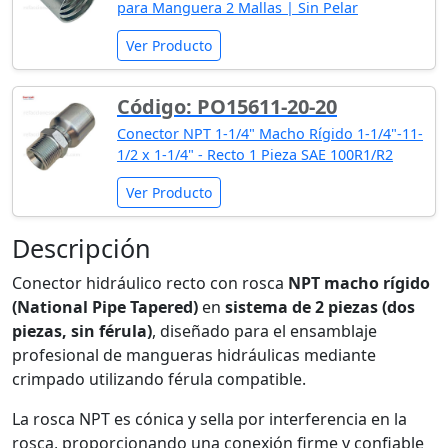
para Manguera 2 Mallas | Sin Pelar
Ver Producto
Código: PO15611-20-20
Conector NPT 1-1/4" Macho Rígido 1-1/4"-11-
1/2 x 1-1/4" - Recto 1 Pieza SAE 100R1/R2
Ver Producto
Descripción
Conector hidráulico recto con rosca
NPT macho rígido
(National Pipe Tapered)
en
sistema de 2 piezas (dos
piezas, sin férula)
, diseñado para el ensamblaje
profesional de mangueras hidráulicas mediante
crimpado utilizando férula compatible.
La rosca NPT es cónica y sella por interferencia en la
rosca, proporcionando una conexión firme y confiable