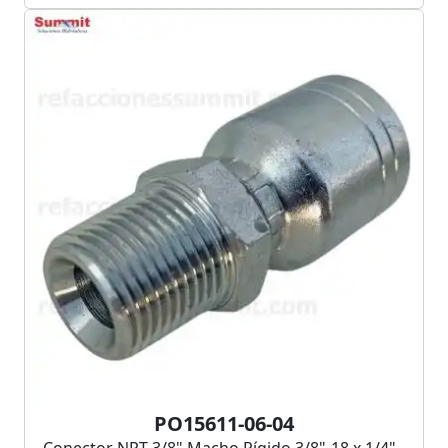
PO15611-06-04
Conector NPT 3/8" Macho Rígido 3/8"-18 x 1/4" -