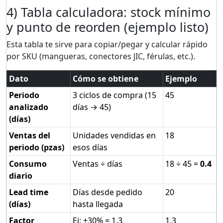
4) Tabla calculadora: stock mínimo
y punto de reorden (ejemplo listo)
Esta tabla te sirve para copiar/pegar y calcular rápido
por SKU (mangueras, conectores JIC, férulas, etc.).
Dato
Cómo se obtiene
Ejemplo
Periodo
3 ciclos de compra (15
45
analizado
días → 45)
(días)
Ventas del
Unidades vendidas en
18
periodo (pzas)
esos días
Consumo
Ventas ÷ días
18 ÷ 45 =
0.4
diario
Lead time
Días desde pedido
20
(días)
hasta llegada
Factor
Ej: +30% = 1.3
1.3