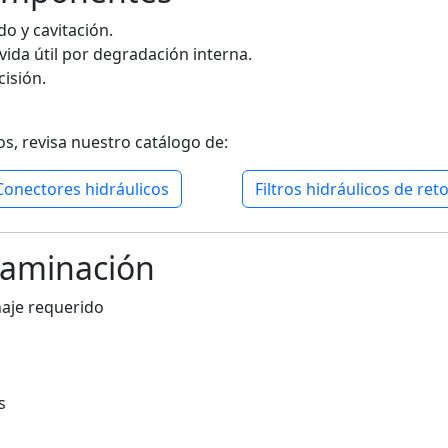
o y cavitación.
ida útil por degradación interna.
isión.
s, revisa nuestro catálogo de:
Conectores hidráulicos
Filtros hidráulicos de ret
taminación
naje requerido
s