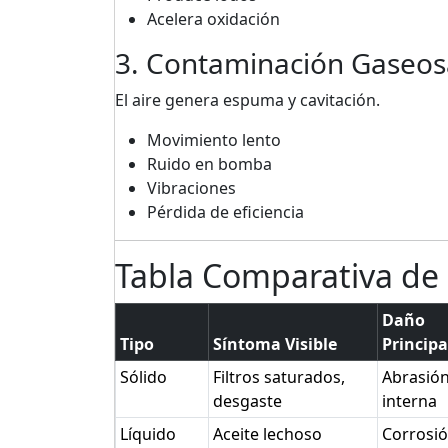
Acelera oxidación
3. Contaminación Gaseosa
El aire genera espuma y cavitación.
Movimiento lento
Ruido en bomba
Vibraciones
Pérdida de eficiencia
Tabla Comparativa de
Daño
Tipo
Síntoma Visible
Principa
Sólido
Filtros saturados,
Abrasió
desgaste
interna
Líquido
Aceite lechoso
Corrosió