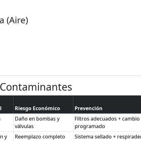
 (Aire)
 Contaminantes
l
Riesgo Económico
Prevención
n
Daño en bombas y
Filtros adecuados + cambio
válvulas
programado
n y
Reemplazo completo
Sistema sellado + respirade