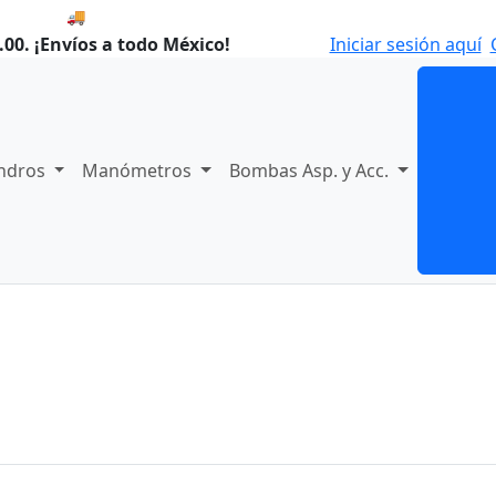
🚚 Envío el Lunes, 10 de agosto si compras hoy.
00. ¡Envíos a todo México!
Iniciar sesión aquí
indros
Manómetros
Bombas Asp. y Acc.