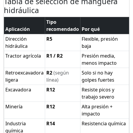
Tabla de selección de manguera
hidráulica
Tipo
Aplicación
recomendado
Por qué
Dirección
R5
Flexible, presión
hidráulica
baja
Tractor agrícola
R1 / R2
Presión media,
menos impacto
Retroexcavadora
R2
(según
Solo si no hay
ligera
línea)
golpes fuertes
Excavadora
R12
Resiste picos y
trabajo severo
Minería
R12
Alta presión +
impacto
Industria
R14
Resistencia química
química