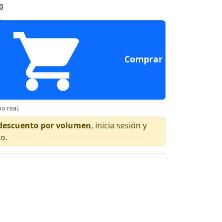
0
Comprar
o real.
n descuento por volumen
, inicia sesión y
to.