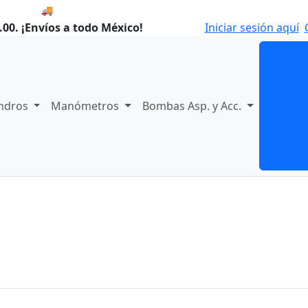
🚚 Envío el Lunes, 10 de agosto si compras hoy.
00. ¡Envíos a todo México!
Iniciar sesión aquí
indros
Manómetros
Bombas Asp. y Acc.