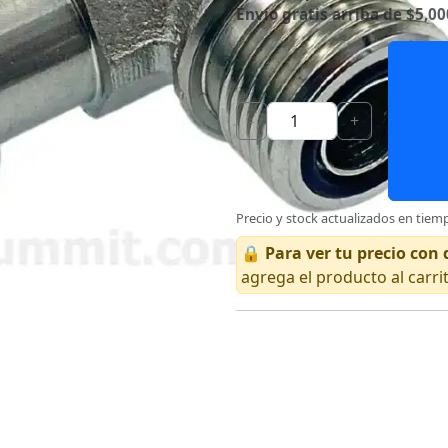
Envío gratis arriba de $5,00
-
+
Precio y stock actualizados en tiemp
🔒
Para ver tu precio co
agrega el producto al carri