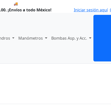
🚚 Envío el Viernes, 07 de agosto si compras hoy.
00. ¡Envíos a todo México!
Iniciar sesión aquí
indros
Manómetros
Bombas Asp. y Acc.