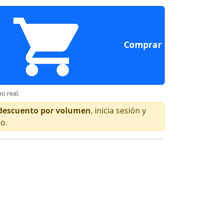
Comprar
o real.
n descuento por volumen
, inicia sesión y
to.