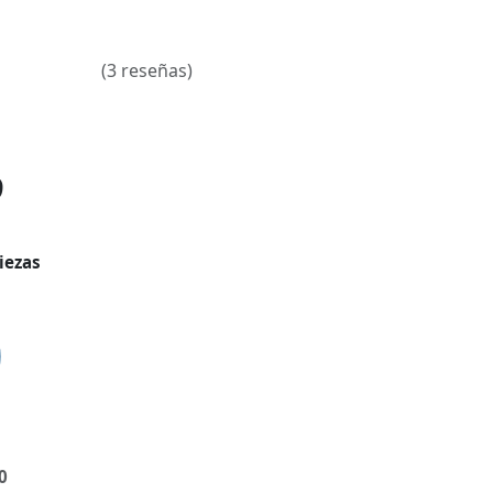
(3 reseñas)
9
iezas
0