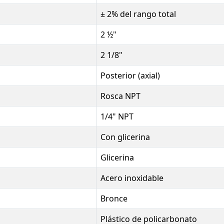
± 2% del rango total
2 ½"
2 1/8"
Posterior (axial)
Rosca NPT
1/4" NPT
Con glicerina
Glicerina
Acero inoxidable
Bronce
Plástico de policarbonato