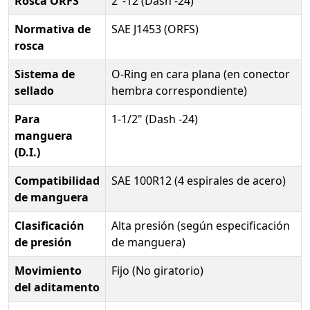
Rosca ORFS
2"-12 (Dash -24)
Normativa de
SAE J1453 (ORFS)
rosca
Sistema de
O-Ring en cara plana (en conector
sellado
hembra correspondiente)
Para
1-1/2" (Dash -24)
manguera
(D.I.)
Compatibilidad
SAE 100R12 (4 espirales de acero)
de manguera
Clasificación
Alta presión (según especificación
de presión
de manguera)
Movimiento
Fijo (No giratorio)
del aditamento