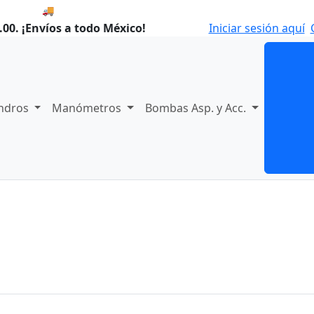
🚚 Envío el Lunes, 10 de agosto si compras hoy.
00. ¡Envíos a todo México!
Iniciar sesión aquí
indros
Manómetros
Bombas Asp. y Acc.