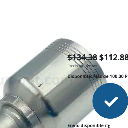
$134.38
$112.8
Precio incluye IVA
Disponible:
Más de 100.00 P
Envío disponible