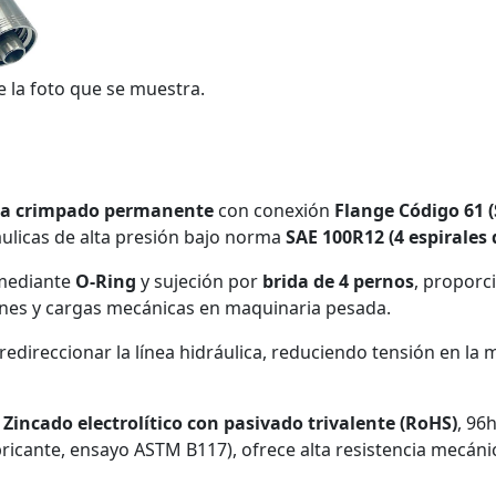
e la foto que se muestra.
ara crimpado permanente
con conexión
Flange Código 61 (
ulicas de alta presión bajo norma
SAE 100R12 (4 espirales 
 mediante
O-Ring
y sujeción por
brida de 4 pernos
, proporc
iones y cargas mecánicas en maquinaria pesada.
edireccionar la línea hidráulica, reduciendo tensión en la m
n
Zincado electrolítico con pasivado trivalente (RoHS)
, 96
bricante, ensayo ASTM B117), ofrece alta resistencia mecáni