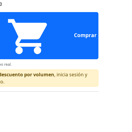
0
Comprar
o real.
n descuento por volumen
, inicia sesión y
to.