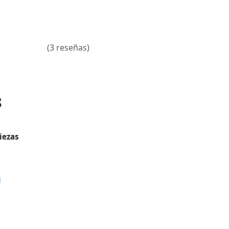
(3 reseñas)
8
iezas