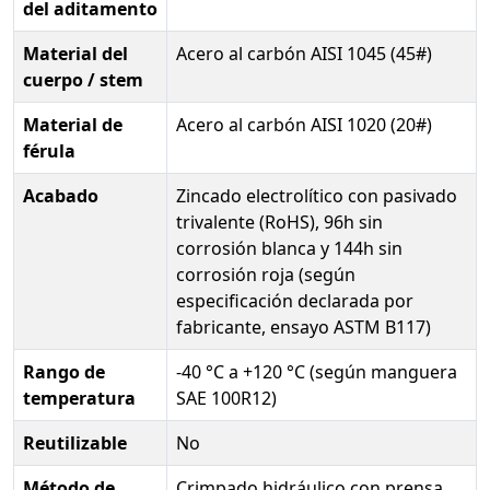
del aditamento
Material del
Acero al carbón AISI 1045 (45#)
cuerpo / stem
Material de
Acero al carbón AISI 1020 (20#)
férula
Acabado
Zincado electrolítico con pasivado
trivalente (RoHS), 96h sin
corrosión blanca y 144h sin
corrosión roja (según
especificación declarada por
fabricante, ensayo ASTM B117)
Rango de
-40 °C a +120 °C (según manguera
temperatura
SAE 100R12)
Reutilizable
No
Método de
Crimpado hidráulico con prensa