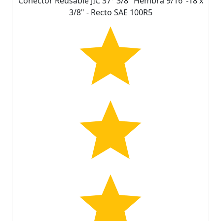
Conector Reusable JIC 37° 3/8" Hembra 9/16"-18 x
3/8" - Recto SAE 100R5