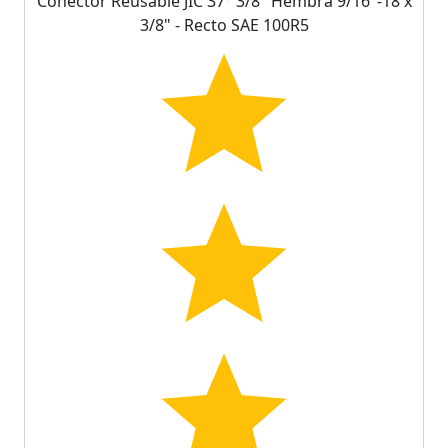
Conector Reusable JIC 37° 3/8" Hembra 9/16"-18 x
3/8" - Recto SAE 100R5