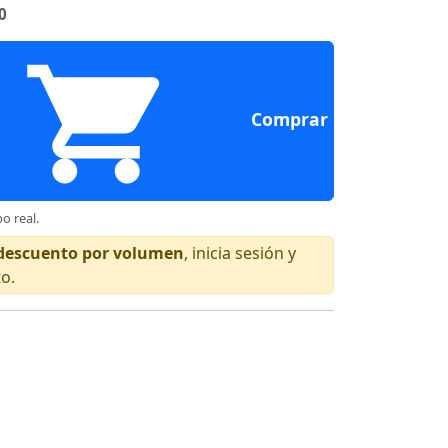
0
Comprar
o real.
n descuento por volumen
, inicia sesión y
to.