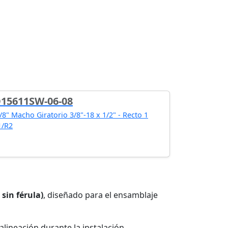
O15611SW-06-08
8" Macho Giratorio 3/8"-18 x 1/2" - Recto 1
1/R2
 sin férula)
, diseñado para el ensamblaje
 alineación durante la instalación,