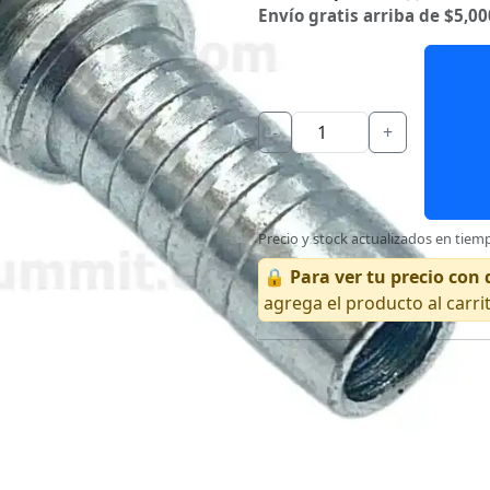
Envío gratis arriba de $5,00
-
+
Precio y stock actualizados en tiemp
🔒
Para ver tu precio co
agrega el producto al carri