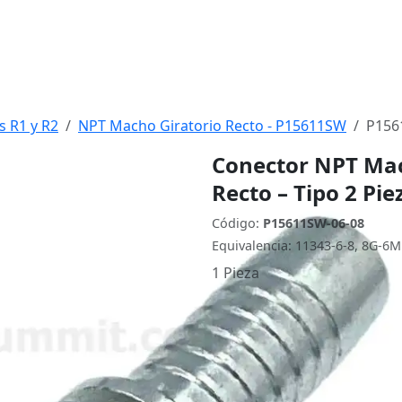
s R1 y R2
NPT Macho Giratorio Recto - P15611SW
P156
Conector NPT Mach
Recto – Tipo 2 Pi
Código:
P15611SW-06-08
Equivalencia: 11343-6-8, 8G-6
1 Pieza