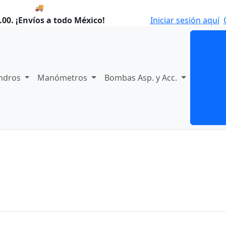
🚚 Compra antes de las 8:00 y enviamos hoy.
00. ¡Envíos a todo México!
Iniciar sesión aquí
indros
Manómetros
Bombas Asp. y Acc.