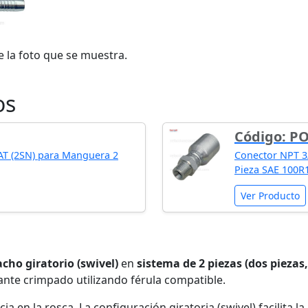
e la foto que se muestra.
os
Código: P
2AT (2SN) para Manguera 2
Conector NPT 3/
Pieza SAE 100R
Ver Producto
ho giratorio (swivel)
en
sistema de 2 piezas (dos piezas,
nte crimpado utilizando férula compatible.
ia en la rosca. La configuración giratoria (swivel) facilita la