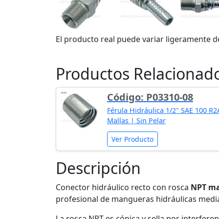
El producto real puede variar ligeramente d
Productos Relacionad
Código: P03310-08
Férula Hidráulica 1/2" SAE 100 R
Mallas | Sin Pelar
Ver Producto
Descripción
Conector hidráulico recto con rosca
NPT mac
profesional de mangueras hidráulicas media
La rosca NPT es cónica y sella por interferenc