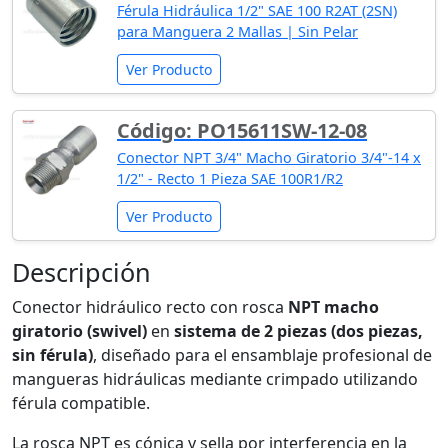
Férula Hidráulica 1/2" SAE 100 R2AT (2SN)
para Manguera 2 Mallas | Sin Pelar
Ver Producto
Código: PO15611SW-12-08
Conector NPT 3/4" Macho Giratorio 3/4"-14 x
1/2" - Recto 1 Pieza SAE 100R1/R2
Ver Producto
Descripción
Conector hidráulico recto con rosca
NPT macho
giratorio (swivel)
en
sistema de 2 piezas (dos piezas,
sin férula)
, diseñado para el ensamblaje profesional de
mangueras hidráulicas mediante crimpado utilizando
férula compatible.
La rosca NPT es cónica y sella por interferencia en la