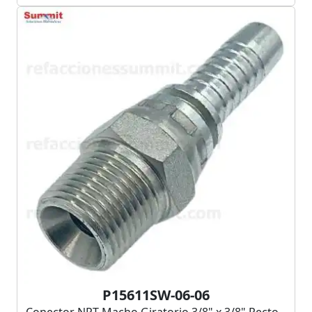
P15611SW-06-06
Conector NPT Macho Giratorio 3/8" x 3/8" Recto –