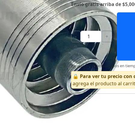
Envío gratis arriba de $5,00
-
+
Precio y stock actualizados en tiemp
🔒
Para ver tu precio co
agrega el producto al carri