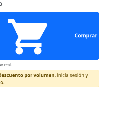
0
Comprar
o real.
n descuento por volumen
, inicia sesión y
to.