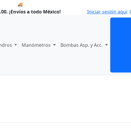
🚚 Envío el Lunes, 10 de agosto si compras hoy.
00. ¡Envíos a todo México!
Iniciar sesión aquí
indros
Manómetros
Bombas Asp. y Acc.