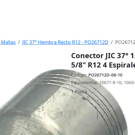
 Mallas
JIC 37° Hembra Recto R12 - PO26712D
PO26712
Conector JIC 37° 
5/8" R12 4 Espiral
Código:
PO26712D-08-10
Equivalencia: 10671-8-10, 10GS
1 Pieza