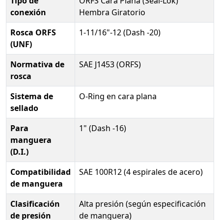
Tipo de
ORFS Cara Plana (Seal-Lok)
conexión
Hembra Giratorio
Rosca ORFS
1-11/16"-12 (Dash -20)
(UNF)
Normativa de
SAE J1453 (ORFS)
rosca
Sistema de
O-Ring en cara plana
sellado
Para
1" (Dash -16)
manguera
(D.I.)
Compatibilidad
SAE 100R12 (4 espirales de acero)
de manguera
Clasificación
Alta presión (según especificación
de presión
de manguera)