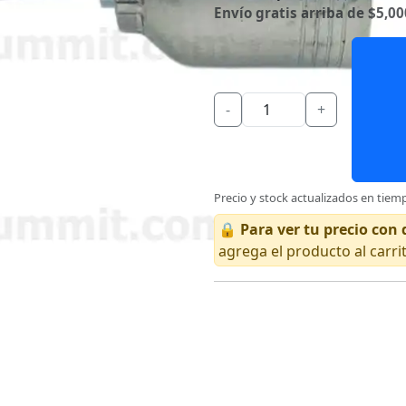
Envío gratis arriba de $5,00
-
+
Precio y stock actualizados en tiemp
🔒
Para ver tu precio co
agrega el producto al carri