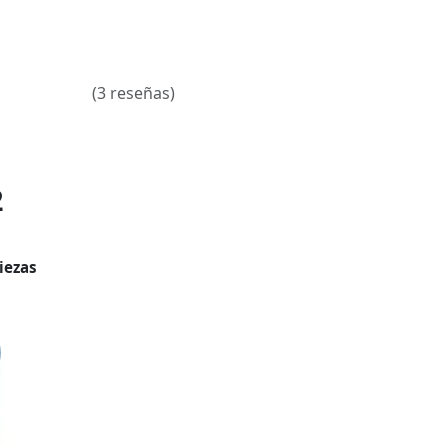
(3 reseñas)
2
iezas