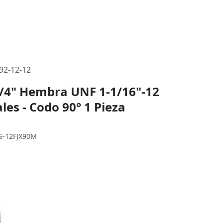
92-12-12
3/4" Hembra UNF 1-1/16"-12
ales - Codo 90° 1 Pieza
GS-12FJX90M