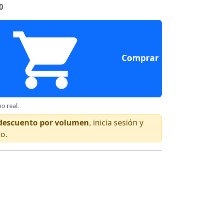
0
Comprar
o real.
n descuento por volumen
, inicia sesión y
to.