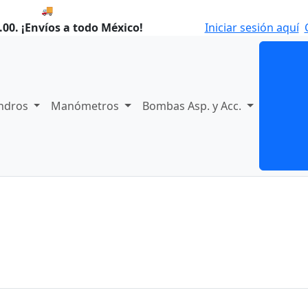
🚚 Envío el Lunes, 10 de agosto si compras hoy.
00. ¡Envíos a todo México!
Iniciar sesión aquí
indros
Manómetros
Bombas Asp. y Acc.