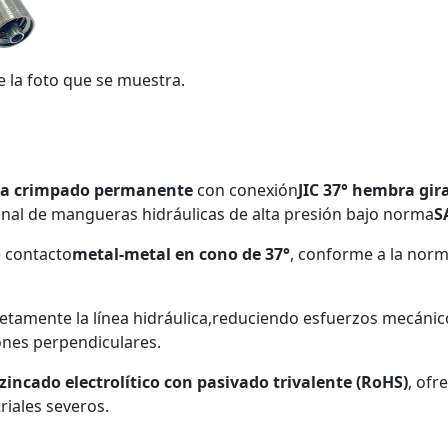
e la foto que se muestra.
ara crimpado permanente
con conexión
JIC 37° hembra gir
nal de mangueras hidráulicas de alta presión bajo norma
S
e contacto
metal-metal en cono de 37°
, conforme a la nor
etamente la línea hidráulica,reduciendo esfuerzos mecánico
ones perpendiculares.
zincado electrolítico con pasivado trivalente (RoHS)
, ofr
riales severos.