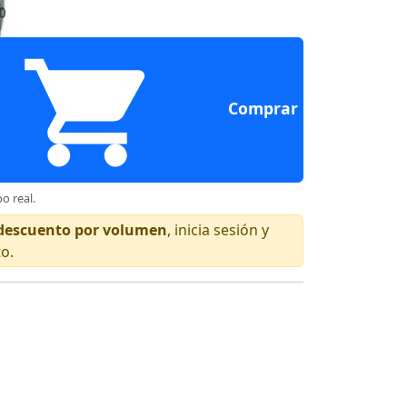
0
Comprar
o real.
n descuento por volumen
, inicia sesión y
to.