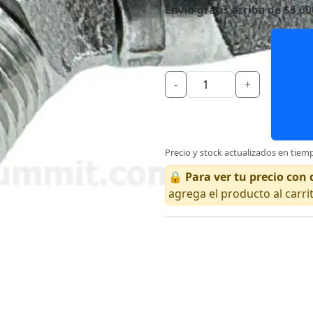
Envío gratis arriba de $5,00
-
+
Precio y stock actualizados en tiemp
🔒
Para ver tu precio co
agrega el producto al carri