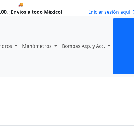
🚚 Envío el Lunes, 10 de agosto si compras hoy.
00. ¡Envíos a todo México!
Iniciar sesión aquí
indros
Manómetros
Bombas Asp. y Acc.