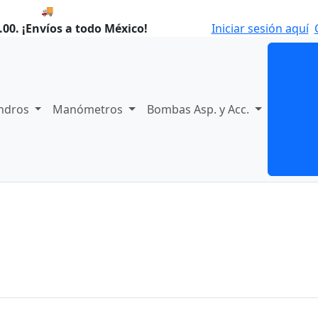
🚚 Envío el Jueves, 06 de agosto si compras hoy.
00. ¡Envíos a todo México!
Iniciar sesión aquí
indros
Manómetros
Bombas Asp. y Acc.