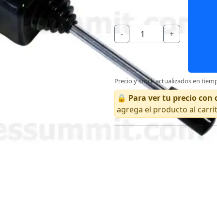
-
+
Precio y stock actualizados en tiemp
🔒
Para ver tu precio co
agrega el producto al carri