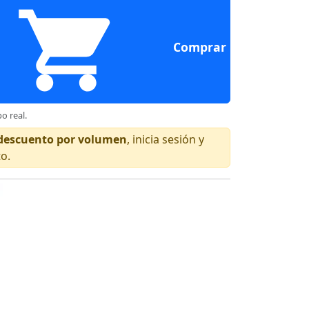
Comprar
o real.
n descuento por volumen
, inicia sesión y
to.