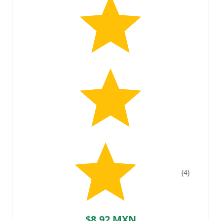
(4)
$8.92 MXN