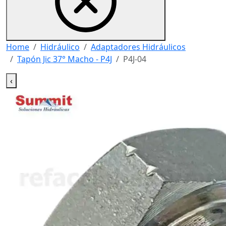
Home
Hidráulico
Adaptadores Hidráulicos
Tapón Jic 37° Macho - P4J
P4J-04
‹