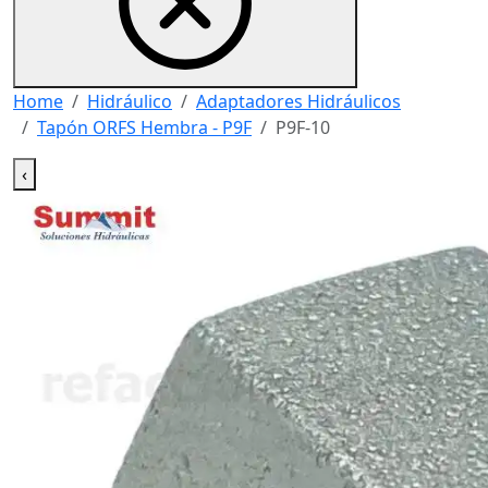
Home
Hidráulico
Adaptadores Hidráulicos
Tapón ORFS Hembra - P9F
P9F-10
‹