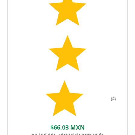
(4)
$66.03 MXN