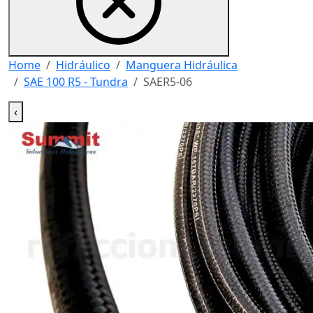
Home
Hidráulico
Manguera Hidráulica
SAE 100 R5 - Tundra
SAER5-06
‹