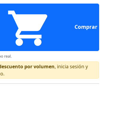
Comprar
o real.
n descuento por volumen
, inicia sesión y
to.