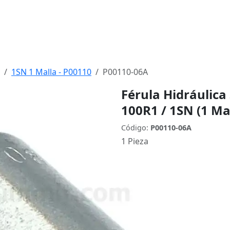
1SN 1 Malla - P00110
P00110-06A
Férula Hidráulic
100R1 / 1SN (1 Mal
Código:
P00110-06A
1 Pieza