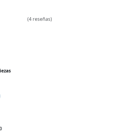
(4 reseñas)
iezas
0