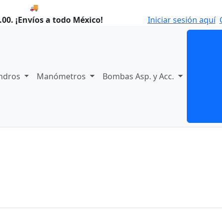
🚚 Envío el Lunes, 10 de agosto si compras hoy.
00. ¡Envíos a todo México!
Iniciar sesión aquí
indros
Manómetros
Bombas Asp. y Acc.