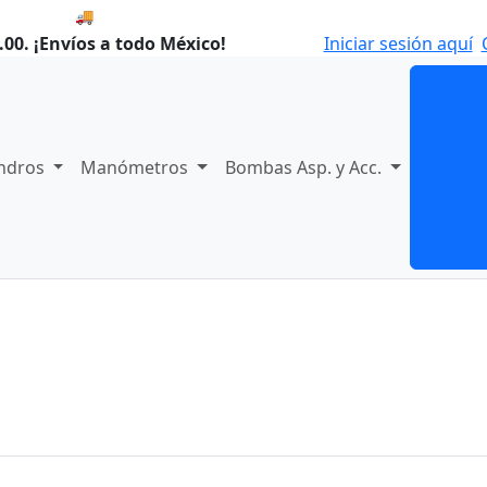
🚚 Compra antes de las 8:00 y enviamos hoy.
00. ¡Envíos a todo México!
Iniciar sesión aquí
indros
Manómetros
Bombas Asp. y Acc.