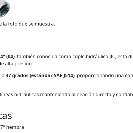
e la foto que se muestra.
4” (04)
, también conocida como cople hidráulico JIC, está 
e alta presión.
o a
37 grados (estándar SAE J514)
, proporcionando una cone
íneas hidráulicas manteniendo alineación directa y confiabi
cas
 37° hembra