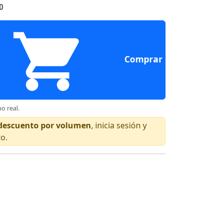
0
Comprar
o real.
n descuento por volumen
, inicia sesión y
to.