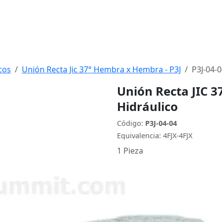
cos
Unión Recta Jic 37° Hembra x Hembra - P3J
P3J-04-
Unión Recta JIC 3
Hidráulico
Código:
P3J-04-04
Equivalencia: 4FJX-4FJX
1 Pieza