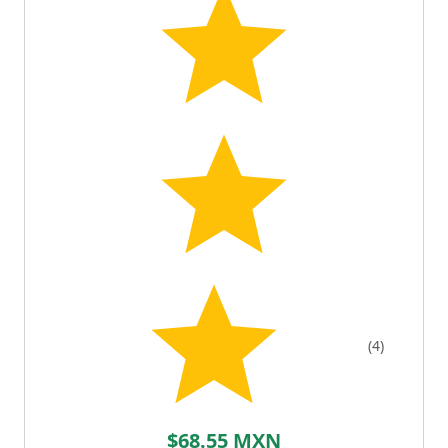
(4)
$68.55 MXN