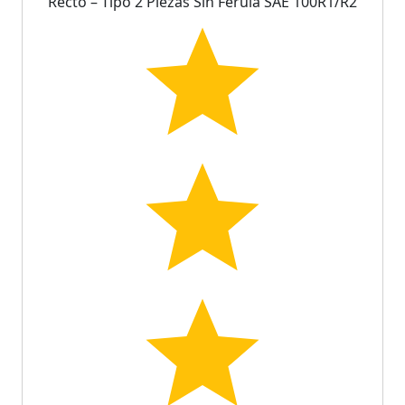
Recto – Tipo 2 Piezas Sin Férula SAE 100R1/R2