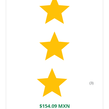
(3)
$154.09 MXN