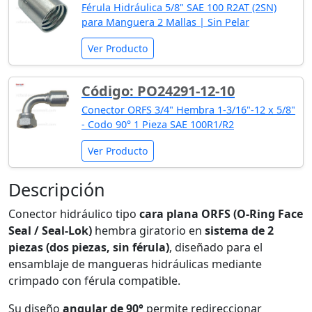
Férula Hidráulica 5/8" SAE 100 R2AT (2SN)
para Manguera 2 Mallas | Sin Pelar
Ver Producto
Código: PO24291-12-10
Conector ORFS 3/4" Hembra 1-3/16"-12 x 5/8"
- Codo 90° 1 Pieza SAE 100R1/R2
Ver Producto
Descripción
Conector hidráulico tipo
cara plana ORFS (O-Ring Face
Seal / Seal-Lok)
hembra giratorio en
sistema de 2
piezas (dos piezas, sin férula)
, diseñado para el
ensamblaje de mangueras hidráulicas mediante
crimpado con férula compatible.
Su diseño
angular de 90°
permite redireccionar