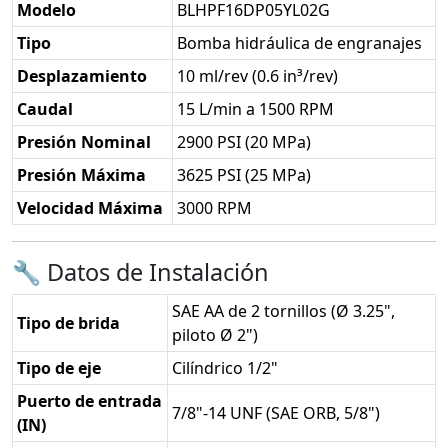
Modelo
BLHPF16DP05YL02G
Tipo
Bomba hidráulica de engranajes
Desplazamiento
10 ml/rev (0.6 in³/rev)
Caudal
15 L/min a 1500 RPM
Presión Nominal
2900 PSI (20 MPa)
Presión Máxima
3625 PSI (25 MPa)
Velocidad Máxima
3000 RPM
🔧 Datos de Instalación
SAE AA de 2 tornillos (Ø 3.25",
Tipo de brida
piloto Ø 2")
Tipo de eje
Cilíndrico 1/2"
Puerto de entrada
7/8"-14 UNF (SAE ORB, 5/8")
(IN)