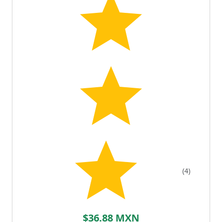
(4)
$36.88 MXN