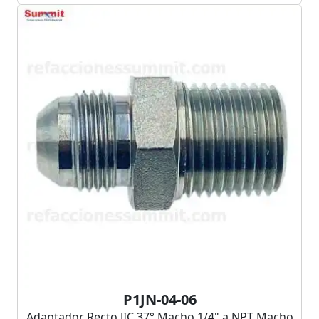
P1JN-04-06
Adaptador Recto JIC 37° Macho 1/4" a NPT Macho