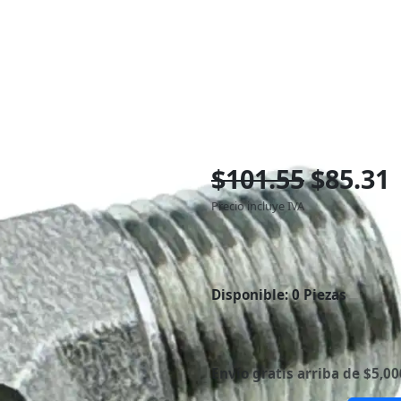
$101.55
$85.31
Precio incluye IVA
Disponible:
0 Piezas
Envío gratis arriba de $5,00