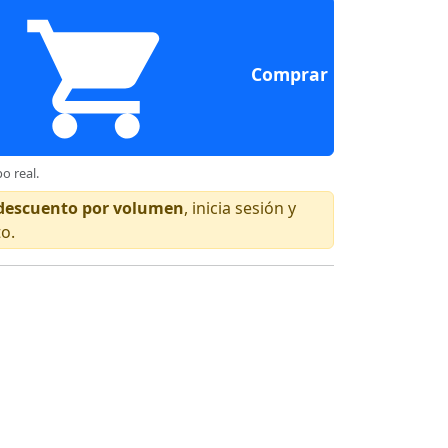
Comprar
o real.
n descuento por volumen
, inicia sesión y
to.