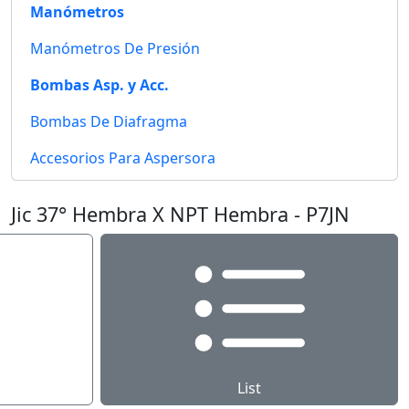
Manómetros
Manómetros De Presión
Bombas Asp. y Acc.
Bombas De Diafragma
Accesorios Para Aspersora
Jic 37° Hembra X NPT Hembra - P7JN
List